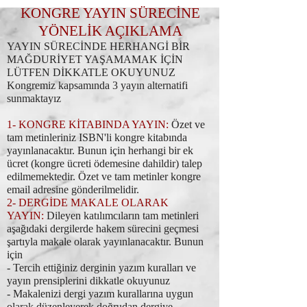
KONGRE YAYIN SÜRECİNE
YÖNELİK AÇIKLAMA
YAYIN SÜRECİNDE HERHANGİ BİR
MAĞDURİYET YAŞAMAMAK İÇİN
LÜTFEN DİKKATLE OKUYUNUZ
Kongremiz kapsamında 3 yayın alternatifi
sunmaktayız
1- KONGRE KİTABINDA YAYIN:
Özet ve
tam metinleriniz ISBN'li kongre kitabında
yayınlanacaktır. Bunun için herhangi bir ek
ücret (kongre ücreti ödemesine dahildir) talep
edilmemektedir. Özet ve tam metinler kongre
email adresine gönderilmelidir.
2- DERGİDE MAKALE OLARAK
YAYIN:
Dileyen katılımcıların tam metinleri
aşağıdaki dergilerde hakem sürecini geçmesi
şartıyla makale olarak yayınlanacaktır. Bunun
için
- Tercih ettiğiniz derginin yazım kuralları ve
yayın prensiplerini dikkatle okuyunuz
- Makalenizi dergi yazım kurallarına uygun
olarak düzenleyerek doğrudan dergiye