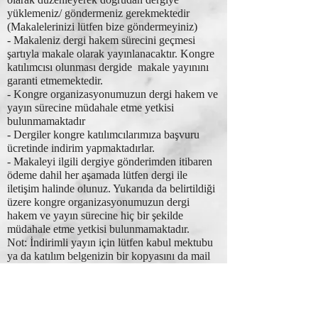
yüklemeniz/ göndermeniz gerekmektedir
(Makalelerinizi lütfen bize göndermeyiniz)
- Makaleniz dergi hakem sürecini geçmesi
şartıyla makale olarak yayınlanacaktır. Kongre
katılımcısı olunması dergide makale yayınını
garanti etmemektedir.
- Kongre organizasyonumuzun dergi hakem ve
yayın sürecine müdahale etme yetkisi
bulunmamaktadır
- Dergiler kongre katılımcılarımıza başvuru
ücretinde indirim yapmaktadırlar.
- Makaleyi ilgili dergiye gönderimden itibaren
ödeme dahil her aşamada lütfen dergi ile
iletişim halinde olunuz. Yukarıda da belirtildiği
üzere kongre organizasyonumuzun dergi
hakem ve yayın sürecine hiç bir şekilde
müdahale etme yetkisi bulunmamaktadır.
Not: İndirimli yayın için lütfen kabul mektubu
ya da katılım belgenizin bir kopyasını da mail
ile dergiye gönderiniz
DERGİLER
SOCIAL SCIENCE DEVELOPMENT