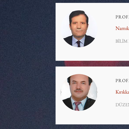
PROF
Namık 
BİLİM
PROF
Kırıkka
DÜZE