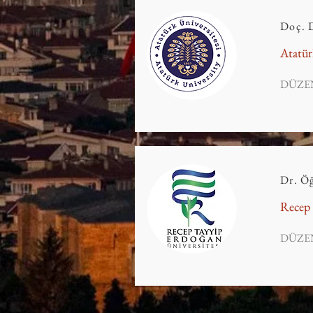
Doç. 
Atatür
DÜZE
Dr. Ö
Recep 
DÜZE