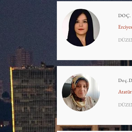
DOÇ.
Erciyes
DÜZE
Doç.
Atatür
DÜZE