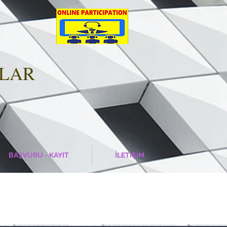
ALAR
BAŞVURU - KAYIT
İLETİŞİM