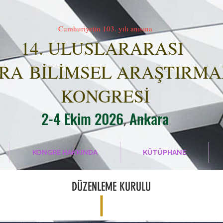
Cumhuriyetin 103. yılı anısına
14. ULUSLARARASI
ARA
BİLİMSEL ARAŞTIRM
KONGR
ESİ
2-4 Ekim 2026
Ankara
,
KONGRE HAKKINDA
KÜTÜPHANE
DÜZENLEME KURULU