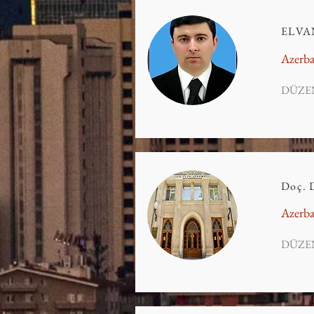
ELVA
Azerba
DÜZE
Doç. 
Azerba
DÜZE