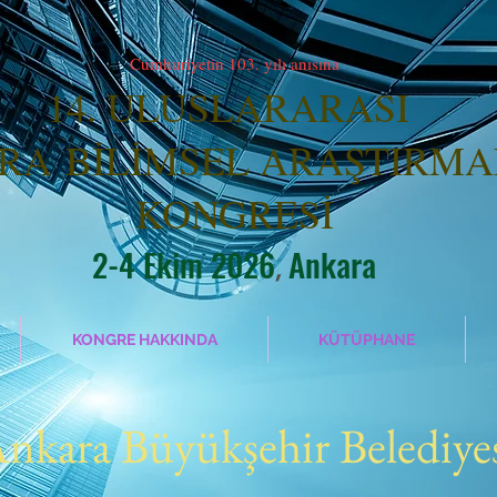
Cumhuriyetin 103. yılı anısına
14. ULUSLARARASI
ARA
BİLİMSEL ARAŞTIRM
KONGR
ESİ
2-4 Ekim 2026
Ankara
,
KONGRE HAKKINDA
KÜTÜPHANE
nkara Büyükşehir Belediye