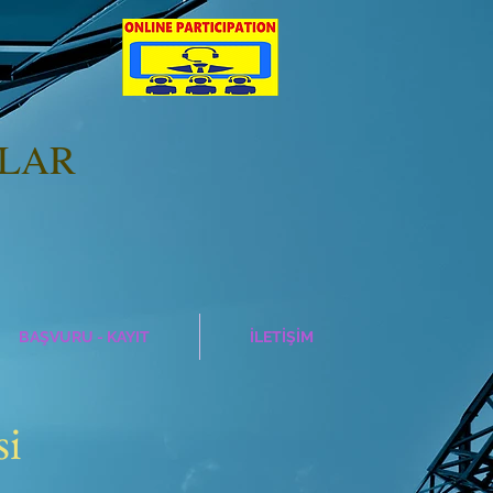
ALAR
BAŞVURU - KAYIT
İLETİŞİM
si