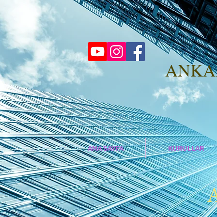
ANK
ANA SAYFA
KURULLAR
A